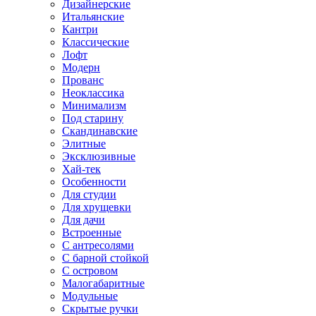
Дизайнерские
Итальянские
Кантри
Классические
Лофт
Модерн
Прованс
Неоклассика
Минимализм
Под старину
Скандинавские
Элитные
Эксклюзивные
Хай-тек
Особенности
Для студии
Для хрущевки
Для дачи
Встроенные
С антресолями
С барной стойкой
С островом
Малогабаритные
Модульные
Скрытые ручки