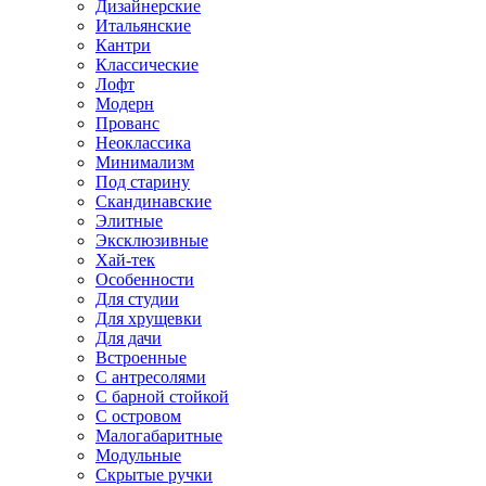
Дизайнерские
Итальянские
Кантри
Классические
Лофт
Модерн
Прованс
Неоклассика
Минимализм
Под старину
Скандинавские
Элитные
Эксклюзивные
Хай-тек
Особенности
Для студии
Для хрущевки
Для дачи
Встроенные
С антресолями
С барной стойкой
С островом
Малогабаритные
Модульные
Скрытые ручки