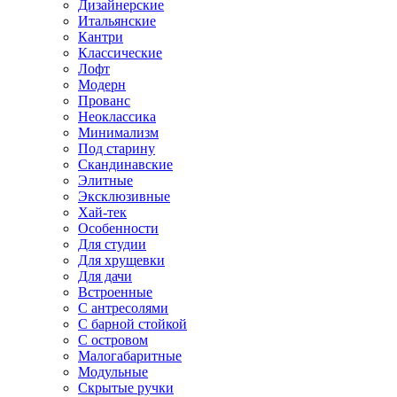
Дизайнерские
Итальянские
Кантри
Классические
Лофт
Модерн
Прованс
Неоклассика
Минимализм
Под старину
Скандинавские
Элитные
Эксклюзивные
Хай-тек
Особенности
Для студии
Для хрущевки
Для дачи
Встроенные
С антресолями
С барной стойкой
С островом
Малогабаритные
Модульные
Скрытые ручки