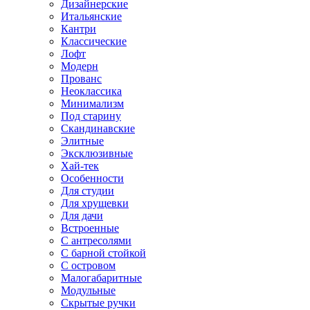
Дизайнерские
Итальянские
Кантри
Классические
Лофт
Модерн
Прованс
Неоклассика
Минимализм
Под старину
Скандинавские
Элитные
Эксклюзивные
Хай-тек
Особенности
Для студии
Для хрущевки
Для дачи
Встроенные
С антресолями
С барной стойкой
С островом
Малогабаритные
Модульные
Скрытые ручки