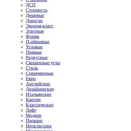
ДСП
Стоимость
Дешевые
Дорогие
Эконом-класс
Элитные
Форма
П-образные
Угловые
Прямые
Радиусные
Скошенные углы
Стиль
Современные
Евро
Английские
Дизайнерские
Итальянские
Кантри
Классические
Лофт
Модерн
Прованс
Неоклассика