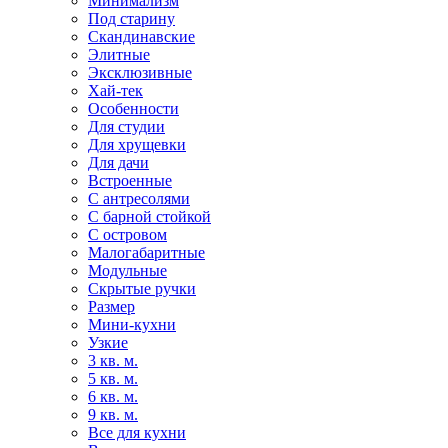
Минимализм
Под старину
Скандинавские
Элитные
Эксклюзивные
Хай-тек
Особенности
Для студии
Для хрущевки
Для дачи
Встроенные
С антресолями
С барной стойкой
С островом
Малогабаритные
Модульные
Скрытые ручки
Размер
Мини-кухни
Узкие
3 кв. м.
5 кв. м.
6 кв. м.
9 кв. м.
Все для кухни