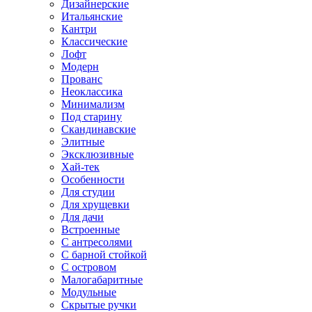
Дизайнерские
Итальянские
Кантри
Классические
Лофт
Модерн
Прованс
Неоклассика
Минимализм
Под старину
Скандинавские
Элитные
Эксклюзивные
Хай-тек
Особенности
Для студии
Для хрущевки
Для дачи
Встроенные
С антресолями
С барной стойкой
С островом
Малогабаритные
Модульные
Скрытые ручки