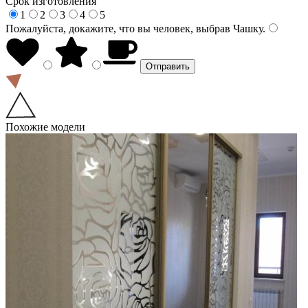
Срок изготовления
1
2
3
4
5
Пожалуйста, докажите, что вы человек, выбрав
Чашку
.
Похожие модели