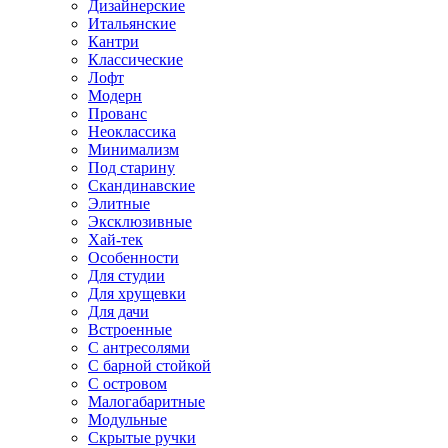
Дизайнерские
Итальянские
Кантри
Классические
Лофт
Модерн
Прованс
Неоклассика
Минимализм
Под старину
Скандинавские
Элитные
Эксклюзивные
Хай-тек
Особенности
Для студии
Для хрущевки
Для дачи
Встроенные
С антресолями
С барной стойкой
С островом
Малогабаритные
Модульные
Скрытые ручки