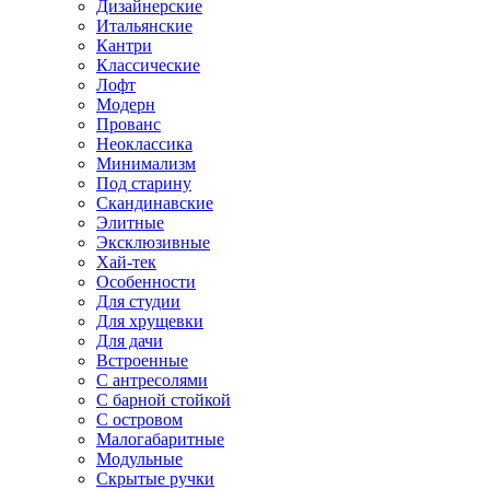
Дизайнерские
Итальянские
Кантри
Классические
Лофт
Модерн
Прованс
Неоклассика
Минимализм
Под старину
Скандинавские
Элитные
Эксклюзивные
Хай-тек
Особенности
Для студии
Для хрущевки
Для дачи
Встроенные
С антресолями
С барной стойкой
С островом
Малогабаритные
Модульные
Скрытые ручки