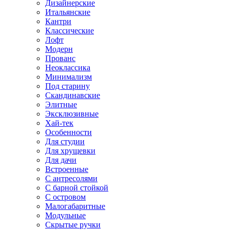
Дизайнерские
Итальянские
Кантри
Классические
Лофт
Модерн
Прованс
Неоклассика
Минимализм
Под старину
Скандинавские
Элитные
Эксклюзивные
Хай-тек
Особенности
Для студии
Для хрущевки
Для дачи
Встроенные
С антресолями
С барной стойкой
С островом
Малогабаритные
Модульные
Скрытые ручки