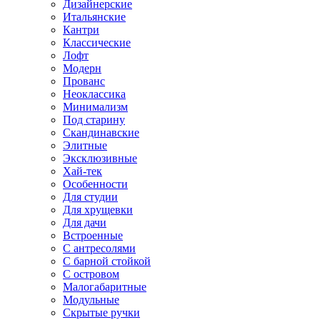
Дизайнерские
Итальянские
Кантри
Классические
Лофт
Модерн
Прованс
Неоклассика
Минимализм
Под старину
Скандинавские
Элитные
Эксклюзивные
Хай-тек
Особенности
Для студии
Для хрущевки
Для дачи
Встроенные
С антресолями
С барной стойкой
С островом
Малогабаритные
Модульные
Скрытые ручки