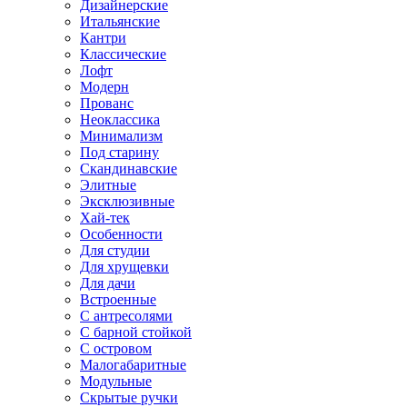
Дизайнерские
Итальянские
Кантри
Классические
Лофт
Модерн
Прованс
Неоклассика
Минимализм
Под старину
Скандинавские
Элитные
Эксклюзивные
Хай-тек
Особенности
Для студии
Для хрущевки
Для дачи
Встроенные
С антресолями
С барной стойкой
С островом
Малогабаритные
Модульные
Скрытые ручки