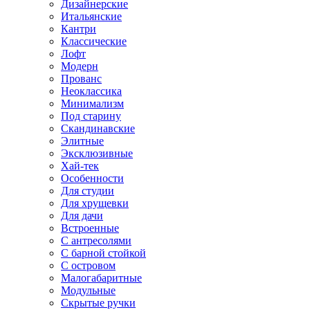
Дизайнерские
Итальянские
Кантри
Классические
Лофт
Модерн
Прованс
Неоклассика
Минимализм
Под старину
Скандинавские
Элитные
Эксклюзивные
Хай-тек
Особенности
Для студии
Для хрущевки
Для дачи
Встроенные
С антресолями
С барной стойкой
С островом
Малогабаритные
Модульные
Скрытые ручки