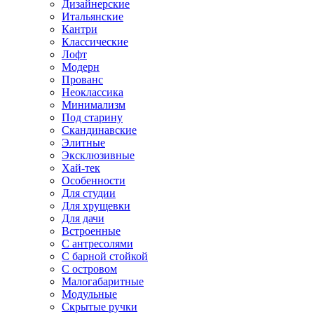
Дизайнерские
Итальянские
Кантри
Классические
Лофт
Модерн
Прованс
Неоклассика
Минимализм
Под старину
Скандинавские
Элитные
Эксклюзивные
Хай-тек
Особенности
Для студии
Для хрущевки
Для дачи
Встроенные
С антресолями
С барной стойкой
С островом
Малогабаритные
Модульные
Скрытые ручки