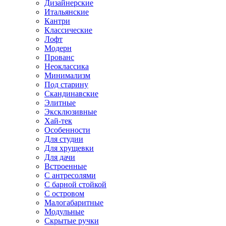
Дизайнерские
Итальянские
Кантри
Классические
Лофт
Модерн
Прованс
Неоклассика
Минимализм
Под старину
Скандинавские
Элитные
Эксклюзивные
Хай-тек
Особенности
Для студии
Для хрущевки
Для дачи
Встроенные
С антресолями
С барной стойкой
С островом
Малогабаритные
Модульные
Скрытые ручки