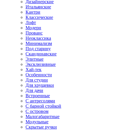
Дизайнерские
Итальянские
Кантри
Классические
Лофт
Модерн
Прованс
Неоклассика
Минимализм
Под старину
Скандинавские
Элитные
Эксклюзивные
Хай-тек
Особенности
Для студии
Для хрущевки
Для дачи
Встроенные
С антресолями
С барной стойкой
С островом
Малогабаритные
Модульные
Скрытые ручки