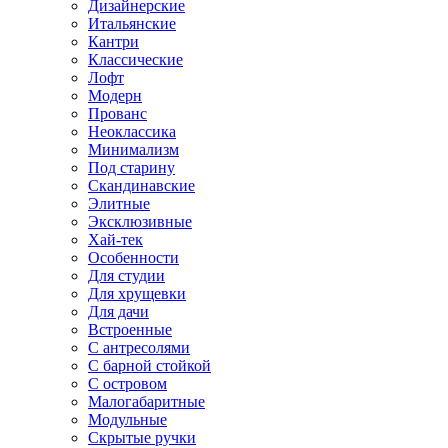
Дизайнерские
Итальянские
Кантри
Классические
Лофт
Модерн
Прованс
Неоклассика
Минимализм
Под старину
Скандинавские
Элитные
Эксклюзивные
Хай-тек
Особенности
Для студии
Для хрущевки
Для дачи
Встроенные
С антресолями
С барной стойкой
С островом
Малогабаритные
Модульные
Скрытые ручки