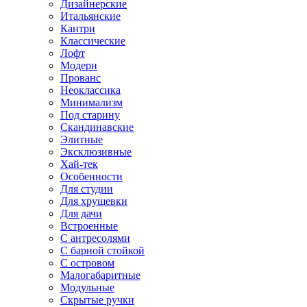
Дизайнерские
Итальянские
Кантри
Классические
Лофт
Модерн
Прованс
Неоклассика
Минимализм
Под старину
Скандинавские
Элитные
Эксклюзивные
Хай-тек
Особенности
Для студии
Для хрущевки
Для дачи
Встроенные
С антресолями
С барной стойкой
С островом
Малогабаритные
Модульные
Скрытые ручки