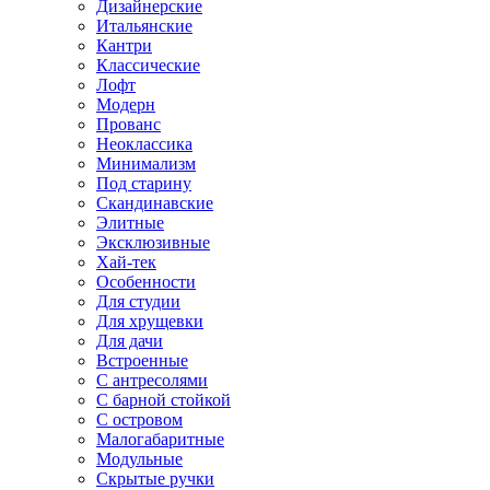
Дизайнерские
Итальянские
Кантри
Классические
Лофт
Модерн
Прованс
Неоклассика
Минимализм
Под старину
Скандинавские
Элитные
Эксклюзивные
Хай-тек
Особенности
Для студии
Для хрущевки
Для дачи
Встроенные
С антресолями
С барной стойкой
С островом
Малогабаритные
Модульные
Скрытые ручки