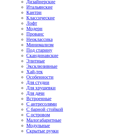
Дизайнерские
Итальянские
Кантри
Классические
Лофт
Модерн
Прованс
Неоклассика
Минимализм
Под старину
Скандинавские
Элитные
Эксклюзивные
Хай-тек
Особенности
Для студии
Для хрущевки
Для дачи
Встроенные
С антресолями
С барной стойкой
С островом
Малогабаритные
Модульные
Скрытые ручки