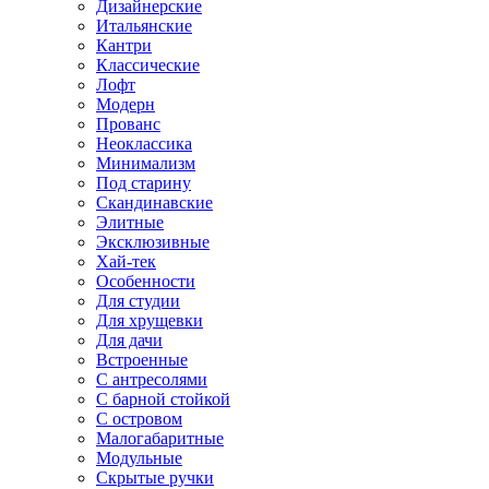
Дизайнерские
Итальянские
Кантри
Классические
Лофт
Модерн
Прованс
Неоклассика
Минимализм
Под старину
Скандинавские
Элитные
Эксклюзивные
Хай-тек
Особенности
Для студии
Для хрущевки
Для дачи
Встроенные
С антресолями
С барной стойкой
С островом
Малогабаритные
Модульные
Скрытые ручки