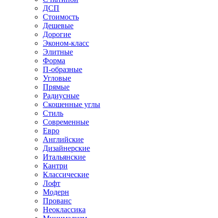
ДСП
Стоимость
Дешевые
Дорогие
Эконом-класс
Элитные
Форма
П-образные
Угловые
Прямые
Радиусные
Скошенные углы
Стиль
Современные
Евро
Английские
Дизайнерские
Итальянские
Кантри
Классические
Лофт
Модерн
Прованс
Неоклассика