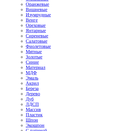
Оранжевые
Вишневые
Изумрудные
Венге
Ореховые
Янтарные
Сиреневые
Салатовые
Фиолетовые
Мятные
Золотые
Синие
Материал
МДФ
Эмаль
Акрил
Береза
Дерево
Дуб
ЛДСП
Массив
Пластик
Шпон
Экошпон
С патиной