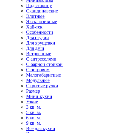
Минимализм
Под старину
Скандинавские
Элитные
Эксклюзивные
Хай-тек
Особенности
Для студии
Для хрущевки
Для дачи
Встроенные
С антресолями
С барной стойкой
С островом
Малогабаритные
Модульные
Скрытые ручки
Размер
Мини-кухни
Узкие
3 кв. м.
5 кв. м.
6 кв. м.
9 кв. м.
Все для кухни