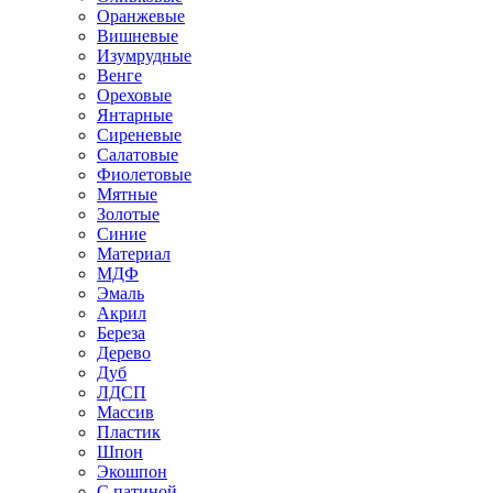
Оранжевые
Вишневые
Изумрудные
Венге
Ореховые
Янтарные
Сиреневые
Салатовые
Фиолетовые
Мятные
Золотые
Синие
Материал
МДФ
Эмаль
Акрил
Береза
Дерево
Дуб
ЛДСП
Массив
Пластик
Шпон
Экошпон
С патиной