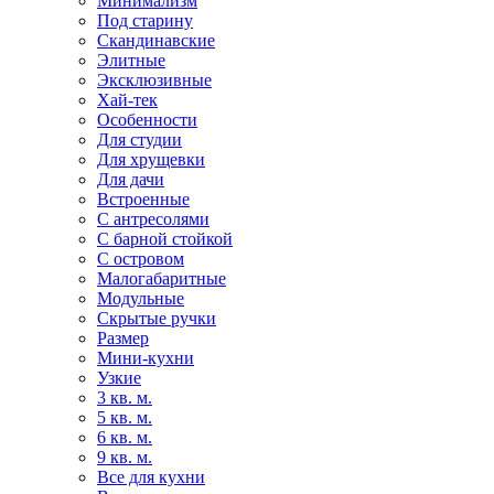
Минимализм
Под старину
Скандинавские
Элитные
Эксклюзивные
Хай-тек
Особенности
Для студии
Для хрущевки
Для дачи
Встроенные
С антресолями
С барной стойкой
С островом
Малогабаритные
Модульные
Скрытые ручки
Размер
Мини-кухни
Узкие
3 кв. м.
5 кв. м.
6 кв. м.
9 кв. м.
Все для кухни