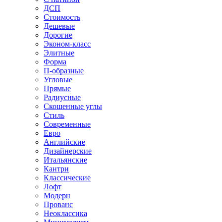
ДСП
Стоимость
Дешевые
Дорогие
Эконом-класс
Элитные
Форма
П-образные
Угловые
Прямые
Радиусные
Скошенные углы
Стиль
Современные
Евро
Английские
Дизайнерские
Итальянские
Кантри
Классические
Лофт
Модерн
Прованс
Неоклассика