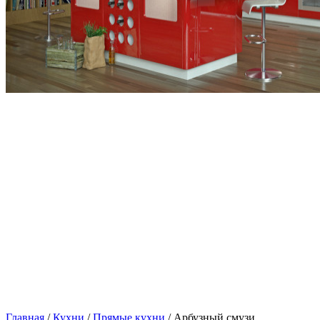
Главная
/
Кухни
/
Прямые кухни
/ Арбузный смузи