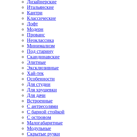
Дизайнерские
Итальянские
Кантри
Классические
Лофт
Модерн
Прованс
Неоклассика
Минимализм
Под старину
Скандинавские
Элитные
Эксклюзивные
Хай-тек
Особенности
Для студии
Для хрущевки
Для дачи
Встроенные
С антресолями
С барной стойкой
С островом
Малогабаритные
Модульные
Скрытые ручки