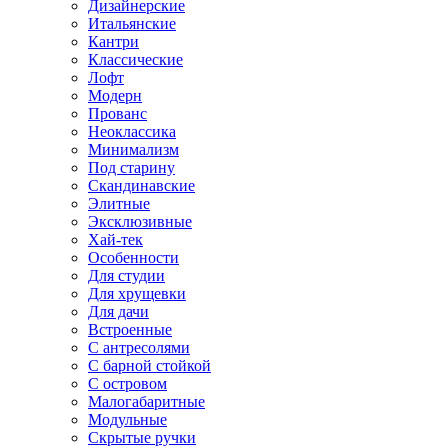
Дизайнерские
Итальянские
Кантри
Классические
Лофт
Модерн
Прованс
Неоклассика
Минимализм
Под старину
Скандинавские
Элитные
Эксклюзивные
Хай-тек
Особенности
Для студии
Для хрущевки
Для дачи
Встроенные
С антресолями
С барной стойкой
С островом
Малогабаритные
Модульные
Скрытые ручки