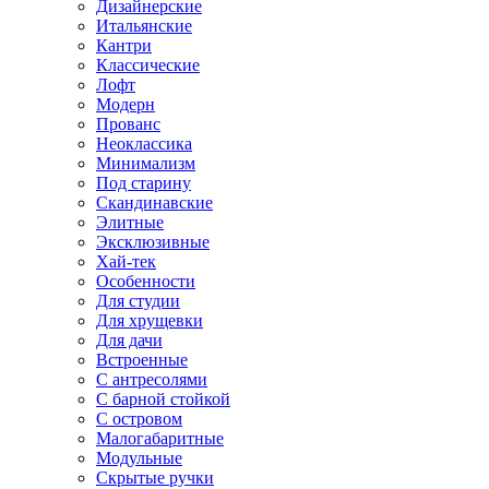
Дизайнерские
Итальянские
Кантри
Классические
Лофт
Модерн
Прованс
Неоклассика
Минимализм
Под старину
Скандинавские
Элитные
Эксклюзивные
Хай-тек
Особенности
Для студии
Для хрущевки
Для дачи
Встроенные
С антресолями
С барной стойкой
С островом
Малогабаритные
Модульные
Скрытые ручки