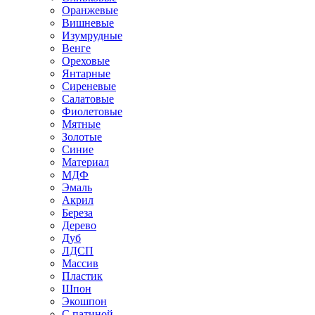
Оранжевые
Вишневые
Изумрудные
Венге
Ореховые
Янтарные
Сиреневые
Салатовые
Фиолетовые
Мятные
Золотые
Синие
Материал
МДФ
Эмаль
Акрил
Береза
Дерево
Дуб
ЛДСП
Массив
Пластик
Шпон
Экошпон
С патиной