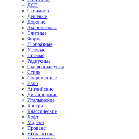
ДСП
Стоимость
Дешевые
Дорогие
Эконом-класс
Элитные
Форма
П-образные
Угловые
Прямые
Радиусные
Скошенные углы
Стиль
Современные
Евро
Английские
Дизайнерские
Итальянские
Кантри
Классические
Лофт
Модерн
Прованс
Неоклассика