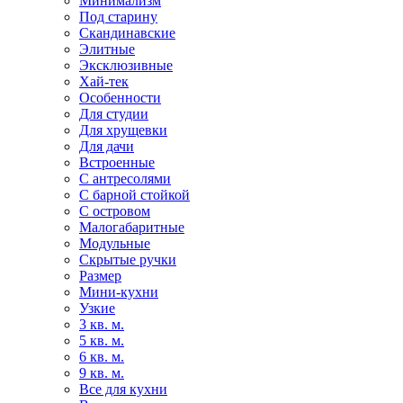
Минимализм
Под старину
Скандинавские
Элитные
Эксклюзивные
Хай-тек
Особенности
Для студии
Для хрущевки
Для дачи
Встроенные
С антресолями
С барной стойкой
С островом
Малогабаритные
Модульные
Скрытые ручки
Размер
Мини-кухни
Узкие
3 кв. м.
5 кв. м.
6 кв. м.
9 кв. м.
Все для кухни