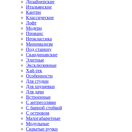
Дизайнерские
Итальянские
Кантри
Классические
Лофт
Модерн
Прованс
Неоклассика
Минимализм
Под старину
Скандинавские
Элитные
Эксклюзивные
Хай-тек
Особенности
Для студии
Для хрущевки
Для дачи
Встроенные
С антресолями
С барной стойкой
С островом
Малогабаритные
Модульные
Скрытые ручки