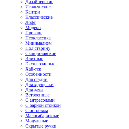
Дизайнерские
Итальянские
Кантри
Классические
Лофт
Модерн
Прованс
Неоклассика
Минимализм
Под старину
Скандинавские
Элитные
Эксклюзивные
Хай-тек
Особенности
Для студии
Для хрущевки
Для дачи
Встроенные
С антресолями
С барной стойкой
С островом
Малогабаритные
Модульные
Скрытые ручки