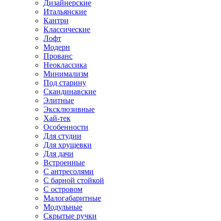
Дизайнерские
Итальянские
Кантри
Классические
Лофт
Модерн
Прованс
Неоклассика
Минимализм
Под старину
Скандинавские
Элитные
Эксклюзивные
Хай-тек
Особенности
Для студии
Для хрущевки
Для дачи
Встроенные
С антресолями
С барной стойкой
С островом
Малогабаритные
Модульные
Скрытые ручки