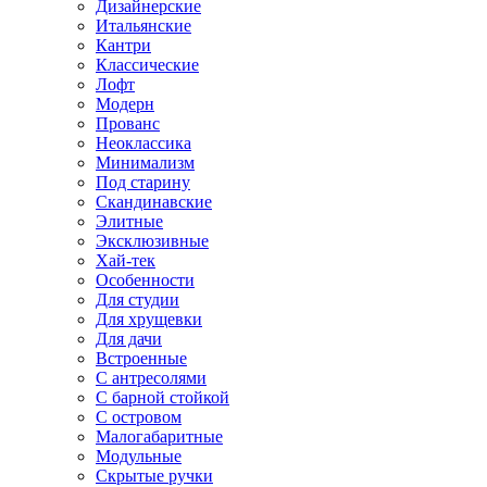
Дизайнерские
Итальянские
Кантри
Классические
Лофт
Модерн
Прованс
Неоклассика
Минимализм
Под старину
Скандинавские
Элитные
Эксклюзивные
Хай-тек
Особенности
Для студии
Для хрущевки
Для дачи
Встроенные
С антресолями
С барной стойкой
С островом
Малогабаритные
Модульные
Скрытые ручки