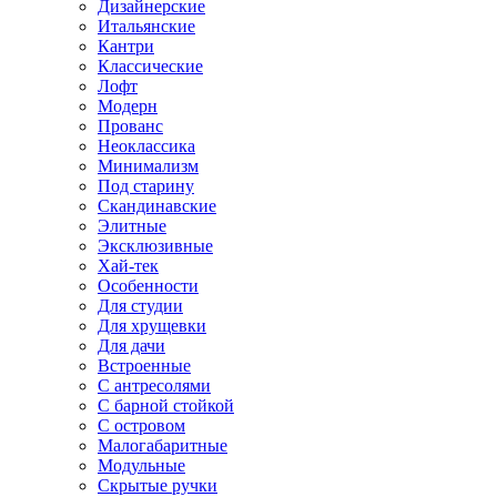
Дизайнерские
Итальянские
Кантри
Классические
Лофт
Модерн
Прованс
Неоклассика
Минимализм
Под старину
Скандинавские
Элитные
Эксклюзивные
Хай-тек
Особенности
Для студии
Для хрущевки
Для дачи
Встроенные
С антресолями
С барной стойкой
С островом
Малогабаритные
Модульные
Скрытые ручки