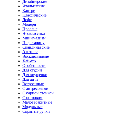
Дизайнерские
Итальянские
Кантри
Классические
Лофт
Модерн
Прованс
Неоклассика
Минимализм
Под старину
Скандинавские
Элитные
Эксклюзивные
Хай-тек
Особенности
Для студии
Для хрущевки
Для дачи
Встроенные
С антресолями
С барной стойкой
С островом
Малогабаритные
Модульные
Скрытые ручки