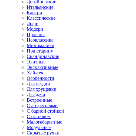
Дизайнерские
Итальянские
Кантри
Классические
Лофт
Модерн
Прованс
Неоклассика
Минимализм
Под старину
Скандинавские
Элитные
Эксклюзивные
Хай-тек
Особенности
Для студии
Для хрущевки
Для дачи
Встроенные
С антресолями
С барной стойкой
С островом
Малогабаритные
Модульные
Скрытые ручки