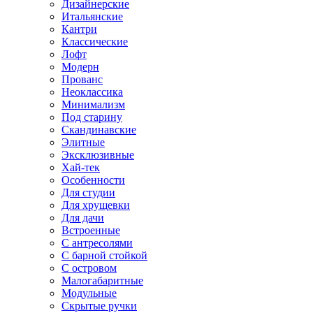
Дизайнерские
Итальянские
Кантри
Классические
Лофт
Модерн
Прованс
Неоклассика
Минимализм
Под старину
Скандинавские
Элитные
Эксклюзивные
Хай-тек
Особенности
Для студии
Для хрущевки
Для дачи
Встроенные
С антресолями
С барной стойкой
С островом
Малогабаритные
Модульные
Скрытые ручки