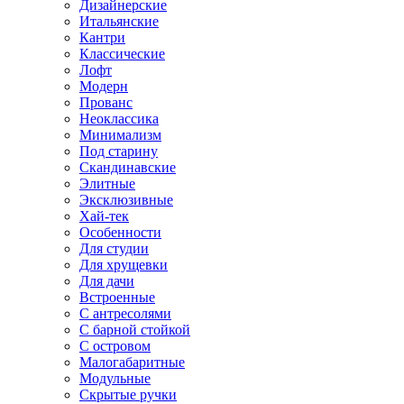
Дизайнерские
Итальянские
Кантри
Классические
Лофт
Модерн
Прованс
Неоклассика
Минимализм
Под старину
Скандинавские
Элитные
Эксклюзивные
Хай-тек
Особенности
Для студии
Для хрущевки
Для дачи
Встроенные
С антресолями
С барной стойкой
С островом
Малогабаритные
Модульные
Скрытые ручки