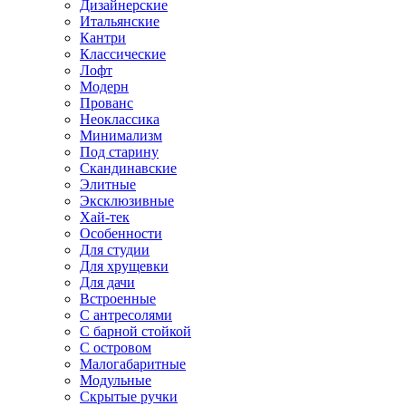
Дизайнерские
Итальянские
Кантри
Классические
Лофт
Модерн
Прованс
Неоклассика
Минимализм
Под старину
Скандинавские
Элитные
Эксклюзивные
Хай-тек
Особенности
Для студии
Для хрущевки
Для дачи
Встроенные
С антресолями
С барной стойкой
С островом
Малогабаритные
Модульные
Скрытые ручки