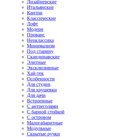
Дизайнерские
Итальянские
Кантри
Классические
Лофт
Модерн
Прованс
Неоклассика
Минимализм
Под старину
Скандинавские
Элитные
Эксклюзивные
Хай-тек
Особенности
Для студии
Для хрущевки
Для дачи
Встроенные
С антресолями
С барной стойкой
С островом
Малогабаритные
Модульные
Скрытые ручки