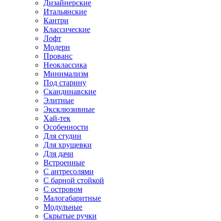
Дизайнерские
Итальянские
Кантри
Классические
Лофт
Модерн
Прованс
Неоклассика
Минимализм
Под старину
Скандинавские
Элитные
Эксклюзивные
Хай-тек
Особенности
Для студии
Для хрущевки
Для дачи
Встроенные
С антресолями
С барной стойкой
С островом
Малогабаритные
Модульные
Скрытые ручки