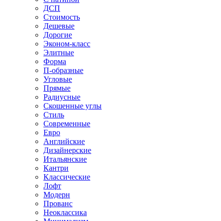
ДСП
Стоимость
Дешевые
Дорогие
Эконом-класс
Элитные
Форма
П-образные
Угловые
Прямые
Радиусные
Скошенные углы
Стиль
Современные
Евро
Английские
Дизайнерские
Итальянские
Кантри
Классические
Лофт
Модерн
Прованс
Неоклассика