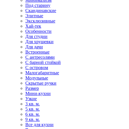
Минимализм
Под старину
Скандинавские
Элитные
Эксклюзивные
Хай-тек
Особенности
Для студии
Для хрущевки
Для дачи
Встроенные
С антресолями
С барной стойкой
С островом
Малогабаритные
Модульные
Скрытые ручки
Размер
Мини-кухни
Узкие
3 кв. м.
5 кв. м.
6 кв. м.
9 кв. м.
Все для кухни