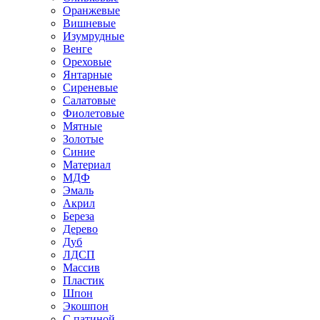
Оранжевые
Вишневые
Изумрудные
Венге
Ореховые
Янтарные
Сиреневые
Салатовые
Фиолетовые
Мятные
Золотые
Синие
Материал
МДФ
Эмаль
Акрил
Береза
Дерево
Дуб
ЛДСП
Массив
Пластик
Шпон
Экошпон
С патиной