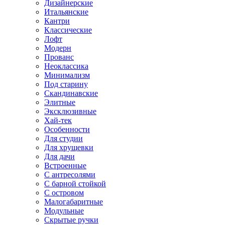
Дизайнерские
Итальянские
Кантри
Классические
Лофт
Модерн
Прованс
Неоклассика
Минимализм
Под старину
Скандинавские
Элитные
Эксклюзивные
Хай-тек
Особенности
Для студии
Для хрущевки
Для дачи
Встроенные
С антресолями
С барной стойкой
С островом
Малогабаритные
Модульные
Скрытые ручки