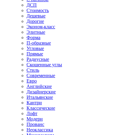
ДСП
Стоимость
Дешевые
Дорогие
Эконом-класс
Элитные
Форма
П-образные
Угловые
Прямые
Радиусные
Скошенные углы
Стиль
Современные
Евро
Английские
Дизайнерские
Итальянские
Кантри
Классические
Лофт
Модерн
Прованс
Неоклассика