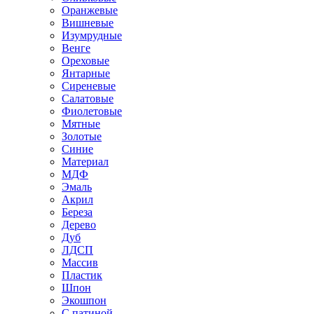
Оранжевые
Вишневые
Изумрудные
Венге
Ореховые
Янтарные
Сиреневые
Салатовые
Фиолетовые
Мятные
Золотые
Синие
Материал
МДФ
Эмаль
Акрил
Береза
Дерево
Дуб
ЛДСП
Массив
Пластик
Шпон
Экошпон
С патиной