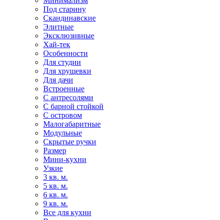
Минимализм
Под старину
Скандинавские
Элитные
Эксклюзивные
Хай-тек
Особенности
Для студии
Для хрущевки
Для дачи
Встроенные
С антресолями
С барной стойкой
С островом
Малогабаритные
Модульные
Скрытые ручки
Размер
Мини-кухни
Узкие
3 кв. м.
5 кв. м.
6 кв. м.
9 кв. м.
Все для кухни