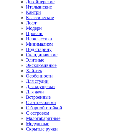
Дизайнерские
Итальянские
Кантри
Классические
Лофт
Модерн
Прованс
Неоклассика
Минимализм
Под старину
Скандинавские
Элитные
Эксклюзивные
Хай-тек
Особенности
Для студии
Для хрущевки
Для дачи
Встроенные
С антресолями
С барной стойкой
С островом
Малогабаритные
Модульные
Скрытые ручки