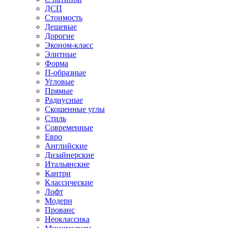
ДСП
Стоимость
Дешевые
Дорогие
Эконом-класс
Элитные
Форма
П-образные
Угловые
Прямые
Радиусные
Скошенные углы
Стиль
Современные
Евро
Английские
Дизайнерские
Итальянские
Кантри
Классические
Лофт
Модерн
Прованс
Неоклассика