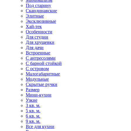
Минимализм
Под старину
Скандинавские
Элитные
Эксклюзивные
Хай-тек
Особенности
Для студии
Для хрущевки
Для дачи
Встроенные
С антресолями
С барной стойкой
С островом
Малогабаритные
Модульные
Скрытые ручки
Размер
Мини-кухни
Узкие
3 кв. м.
5 кв. м.
6 кв. м.
9 кв. м.
Все для кухни