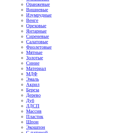
Оранжевые
Вишневые
Изумрудные
Венге
Ореховые
Янтарные
Сиреневые
Салатовые
Фиолетовые
Мятные
Золотые
Синие
Материал
МДФ
Эмаль
Акрил
Береза
Дерево
Дуб
ЛДСП
Массив
Пластик
Шпон
Экошпон
С патиной