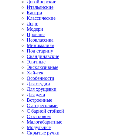
Дизайнерские
Итальянские
Кантри
Классические
Лофт
Модерн
Прованс
Неоклассика
Минимализм
Под старину
Скандинавские
Элитные
Эксклюзивные
Хай-тек
Особенности
Для студии
Для хрущевки
Для дачи
Встроенные
С антресолями
С барной стойкой
С островом
Малогабаритные
Модульные
Скрытые ручки