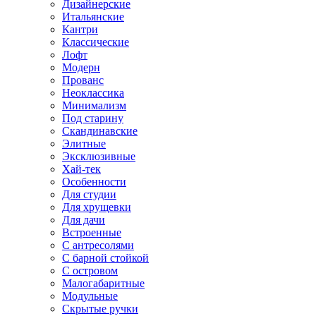
Дизайнерские
Итальянские
Кантри
Классические
Лофт
Модерн
Прованс
Неоклассика
Минимализм
Под старину
Скандинавские
Элитные
Эксклюзивные
Хай-тек
Особенности
Для студии
Для хрущевки
Для дачи
Встроенные
С антресолями
С барной стойкой
С островом
Малогабаритные
Модульные
Скрытые ручки