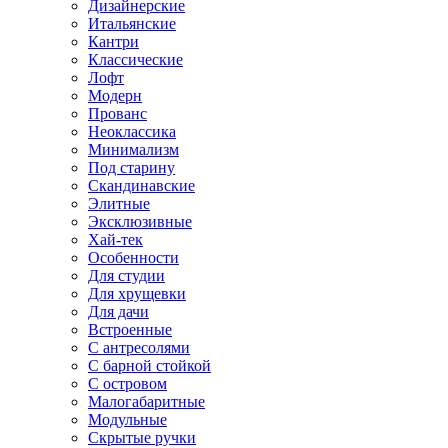
Дизайнерские
Итальянские
Кантри
Классические
Лофт
Модерн
Прованс
Неоклассика
Минимализм
Под старину
Скандинавские
Элитные
Эксклюзивные
Хай-тек
Особенности
Для студии
Для хрущевки
Для дачи
Встроенные
С антресолями
С барной стойкой
С островом
Малогабаритные
Модульные
Скрытые ручки