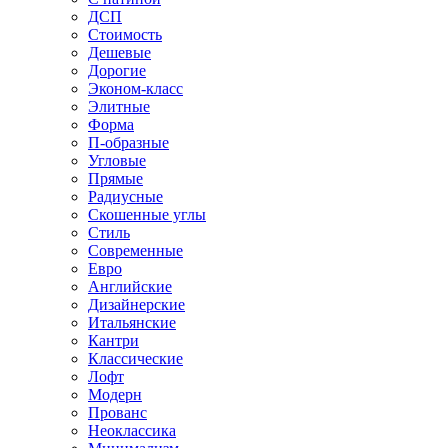
ДСП
Стоимость
Дешевые
Дорогие
Эконом-класс
Элитные
Форма
П-образные
Угловые
Прямые
Радиусные
Скошенные углы
Стиль
Современные
Евро
Английские
Дизайнерские
Итальянские
Кантри
Классические
Лофт
Модерн
Прованс
Неоклассика