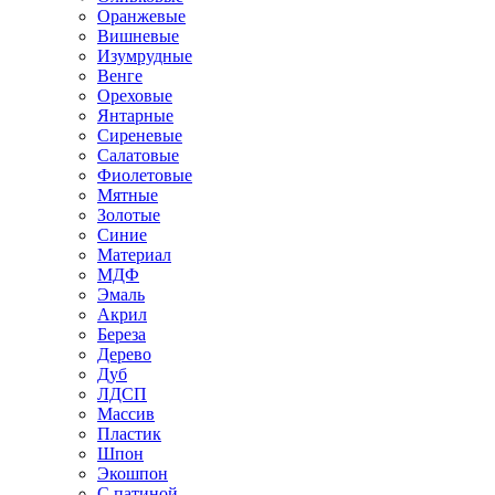
Оранжевые
Вишневые
Изумрудные
Венге
Ореховые
Янтарные
Сиреневые
Салатовые
Фиолетовые
Мятные
Золотые
Синие
Материал
МДФ
Эмаль
Акрил
Береза
Дерево
Дуб
ЛДСП
Массив
Пластик
Шпон
Экошпон
С патиной