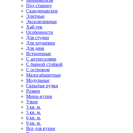
Минимализм
Под старину
Скандинавские
Элитные
Эксклюзивные
Хай-тек
Особенности
Для студии
Для хрущевки
Для дачи
Встроенные
С антресолями
С барной стойкой
С островом
Малогабаритные
Модульные
Скрытые ручки
Размер
Мини-кухни
Узкие
3 кв. м.
5 кв. м.
6 кв. м.
9 кв. м.
Все для кухни