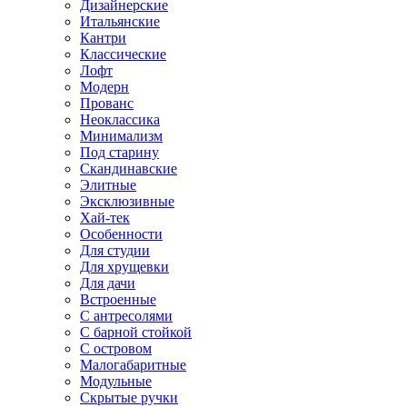
Дизайнерские
Итальянские
Кантри
Классические
Лофт
Модерн
Прованс
Неоклассика
Минимализм
Под старину
Скандинавские
Элитные
Эксклюзивные
Хай-тек
Особенности
Для студии
Для хрущевки
Для дачи
Встроенные
С антресолями
С барной стойкой
С островом
Малогабаритные
Модульные
Скрытые ручки