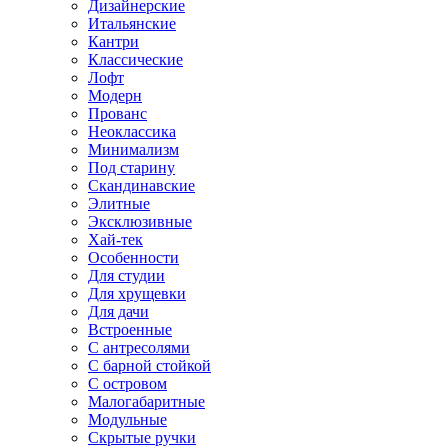
Дизайнерские
Итальянские
Кантри
Классические
Лофт
Модерн
Прованс
Неоклассика
Минимализм
Под старину
Скандинавские
Элитные
Эксклюзивные
Хай-тек
Особенности
Для студии
Для хрущевки
Для дачи
Встроенные
С антресолями
С барной стойкой
С островом
Малогабаритные
Модульные
Скрытые ручки