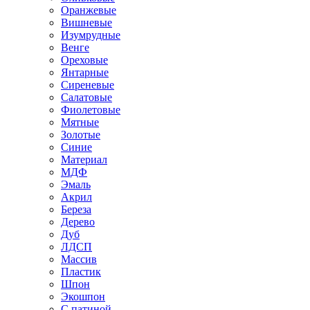
Оранжевые
Вишневые
Изумрудные
Венге
Ореховые
Янтарные
Сиреневые
Салатовые
Фиолетовые
Мятные
Золотые
Синие
Материал
МДФ
Эмаль
Акрил
Береза
Дерево
Дуб
ЛДСП
Массив
Пластик
Шпон
Экошпон
С патиной