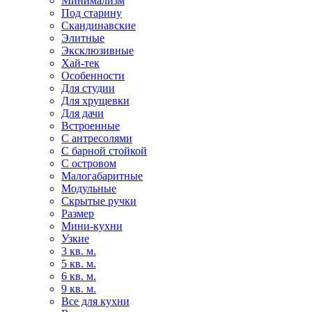
Минимализм
Под старину
Скандинавские
Элитные
Эксклюзивные
Хай-тек
Особенности
Для студии
Для хрущевки
Для дачи
Встроенные
С антресолями
С барной стойкой
С островом
Малогабаритные
Модульные
Скрытые ручки
Размер
Мини-кухни
Узкие
3 кв. м.
5 кв. м.
6 кв. м.
9 кв. м.
Все для кухни