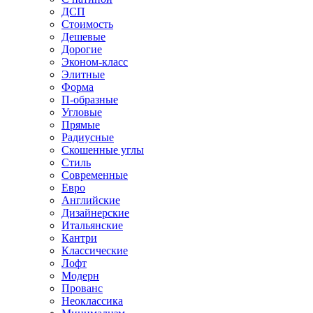
ДСП
Стоимость
Дешевые
Дорогие
Эконом-класс
Элитные
Форма
П-образные
Угловые
Прямые
Радиусные
Скошенные углы
Стиль
Современные
Евро
Английские
Дизайнерские
Итальянские
Кантри
Классические
Лофт
Модерн
Прованс
Неоклассика